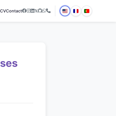
CV
Contact
𝕏
 ses