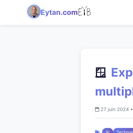
Eytan
.com
Expl
🪟
multip
27 juin 2024
AI
Technol