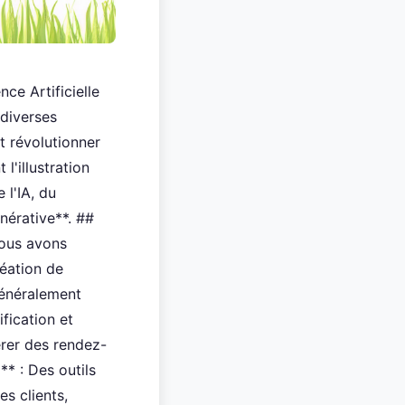
nce Artificielle
 diverses
t révolutionner
l'illustration
 l'IA, du
énérative**. ##
 nous avons
réation de
généralement
fication et
érer des rendez-
** : Des outils
s clients,