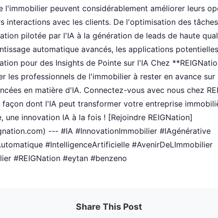
e l'immobilier peuvent considérablement améliorer leurs opé
s interactions avec les clients. De l'optimisation des tâche
ation pilotée par l'IA à la génération de leads de haute qua
tissage automatique avancés, les applications potentielles
tion pour des Insights de Pointe sur l'IA Chez **REIGNatio
r les professionnels de l'immobilier à rester en avance sur
ancées en matière d'IA. Connectez-vous avec nous chez RE
la façon dont l'IA peut transformer votre entreprise immobil
, une innovation IA à la fois ! [Rejoindre REIGNation]
gnation.com) --- #IA #InnovationImmobilier #IAgénérative
tomatique #IntelligenceArtificielle #AvenirDeLImmobilier
ier #REIGNation #eytan #benzeno
Share This Post