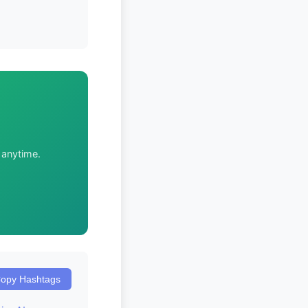
 anytime.
opy Hashtags