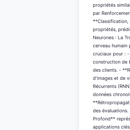
propriétés simila
par Renforcement
**Classification,
propriétés, préd
Neurones : La Tr
cerveau humain p
cruciaux pour : 
construction de 
des clients. - *
d'images et de v
Récurrents (RNN)
données chronolo
**Rétropropagati
des évaluations.
Profond** représ
applications clé