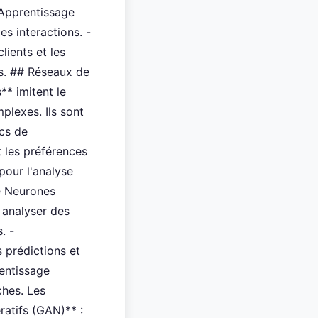
**Apprentissage
s interactions. -
lients et les
és. ## Réseaux de
* imitent le
lexes. Ils sont
ocs de
t les préférences
pour l'analyse
de Neurones
 analyser des
. -
 prédictions et
entissage
hes. Les
ratifs (GAN)** :