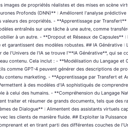
s images de propriétés réalistes et des mises en scène virtu
rones Profonds (DNN)** : Améliorent l'analyse prédictive
 valeurs des propriétés. - **Apprentissage par Transfert**
dèles entraînés sur une tâche à une autre, comme transfére
bilier à un autre. - **Dropout et Réseaux de Capsules** : É
 et garantissent des modèles robustes. ## IA Générative :
de l'Univers de l'IA se trouve l'**IA Générative**, qui se c
eau contenu. Cela inclut : - **Modélisation du Langage et 
tils comme GPT-4 peuvent générer des descriptions de pro
u contenu marketing. - **Apprentissage par Transfert et A
Permettent à des modèles d'IA sophistiqués de comprendre
le à celui des humains. - **Compréhension du Langage Nat
nt traiter et résumer de grands documents, tels que des r
èmes de Dialogue** : Alimentent des assistants virtuels ca
avec les clients de manière fluide. ## Exploiter la Puissance
omprenant et en tirant parti des différentes couches de l'Uni