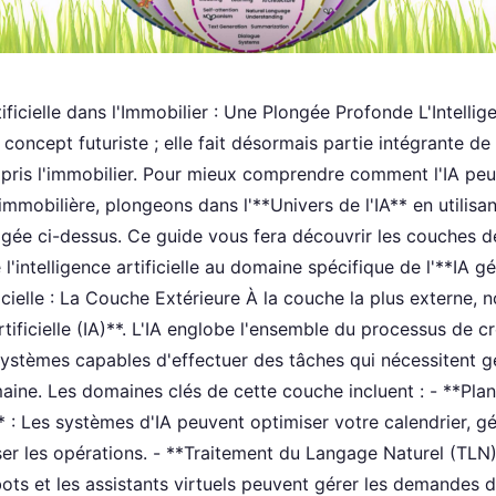
tificielle dans l'Immobilier : Une Plongée Profonde L'Intellige
n concept futuriste ; elle fait désormais partie intégrante de
mpris l'immobilier. Pour mieux comprendre comment l'IA peu
immobilière, plongeons dans l'**Univers de l'IA** en utilisant 
gée ci-dessus. Ce guide vous fera découvrir les couches de
l'intelligence artificielle au domaine spécifique de l'**IA g
ficielle : La Couche Extérieure À la couche la plus externe,
Artificielle (IA)**. L'IA englobe l'ensemble du processus de c
ystèmes capables d'effectuer des tâches qui nécessitent 
maine. Les domaines clés de cette couche incluent : - **Plani
: Les systèmes d'IA peuvent optimiser votre calendrier, g
ser les opérations. - **Traitement du Langage Naturel (TLN)
ts et les assistants virtuels peuvent gérer les demandes de