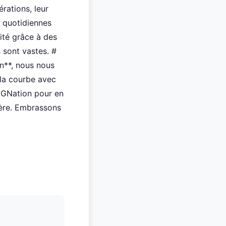
rations, leur
s quotidiennes
lité grâce à des
 sont vastes. #
n**, nous nous
 la courbe avec
IGNation pour en
ière. Embrassons