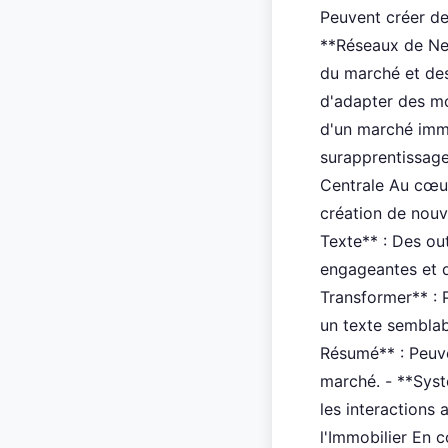
Peuvent créer de
**Réseaux de Neu
du marché et des
d'adapter des mo
d'un marché immo
surapprentissage
Centrale Au cœur 
création de nouv
Texte** : Des ou
engageantes et d
Transformer** : 
un texte semblab
Résumé** : Peuve
marché. - **Syst
les interactions 
l'Immobilier En c