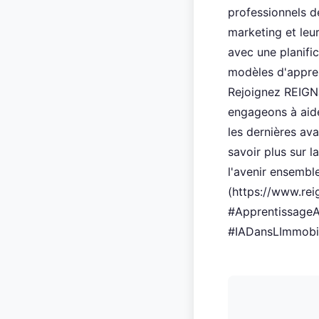
professionnels d
marketing et leur
avec une planific
modèles d'appren
Rejoignez REIGNa
engageons à aide
les dernières av
savoir plus sur 
l'avenir ensemble
(https://www.rei
#ApprentissageAu
#IADansLImmobil