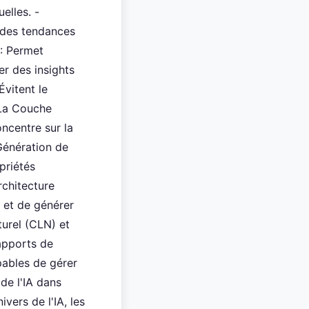
elles. -
 des tendances
 : Permet
r des insights
vitent le
 La Couche
oncentre sur la
Génération de
priétés
rchitecture
 et de générer
urel (CLN) et
apports de
pables de gérer
 de l'IA dans
vers de l'IA, les