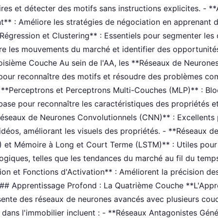
ires et détecter des motifs sans instructions explicites. - 
** : Améliore les stratégies de négociation en apprenant de
 Régression et Clustering** : Essentiels pour segmenter les c
ire les mouvements du marché et identifier des opportunit
oisième Couche Au sein de l'AA, les **Réseaux de Neurones*
our reconnaître des motifs et résoudre des problèmes comp
- **Perceptrons et Perceptrons Multi-Couches (MLP)** : Bl
base pour reconnaître les caractéristiques des propriétés e
*Réseaux de Neurones Convolutionnels (CNN)** : Excellents 
idéos, améliorant les visuels des propriétés. - **Réseaux 
 et Mémoire à Long et Court Terme (LSTM)** : Utiles pour
giques, telles que les tendances du marché au fil du temps
on et Fonctions d'Activation** : Améliorent la précision des
 ## Apprentissage Profond : La Quatrième Couche **L'Appr
ente des réseaux de neurones avancés avec plusieurs couc
s dans l'immobilier incluent : - **Réseaux Antagonistes Géné