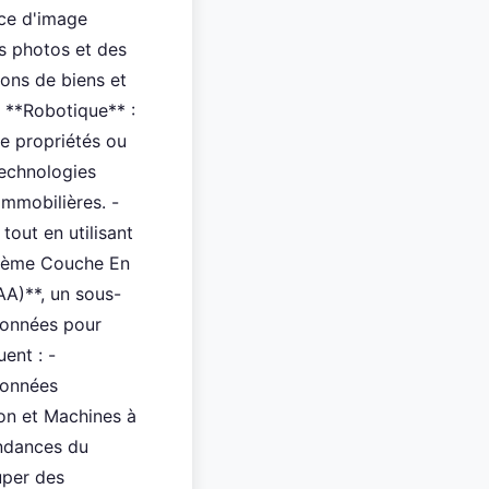
nce d'image
es photos et des
ons de biens et
 **Robotique** :
de propriétés ou
technologies
immobilières. -
tout en utilisant
uxième Couche En
AA)**, un sous-
données pour
ent : -
données
ion et Machines à
endances du
uper des