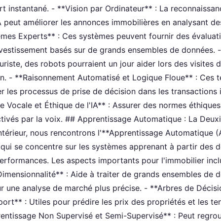
rt instantané. - **Vision par Ordinateur** : La reconnaissa
IA peut améliorer les annonces immobilières en analysant d
èmes Experts** : Ces systèmes peuvent fournir des évaluati
nvestissement basés sur de grands ensembles de données. -
uriste, des robots pourraient un jour aider lors des visites 
on. - **Raisonnement Automatisé et Logique Floue** : Ces 
r les processus de prise de décision dans les transactions 
 Vocale et Éthique de l'IA** : Assurer des normes éthiques 
activés par la voix. ## Apprentissage Automatique : La De
intérieur, nous rencontrons l'**Apprentissage Automatique (
 qui se concentre sur les systèmes apprenant à partir des 
performances. Les aspects importants pour l'immobilier inclu
imensionnalité** : Aide à traiter de grands ensembles de 
r une analyse de marché plus précise. - **Arbres de Décis
ort** : Utiles pour prédire les prix des propriétés et les t
entissage Non Supervisé et Semi-Supervisé** : Peut regro